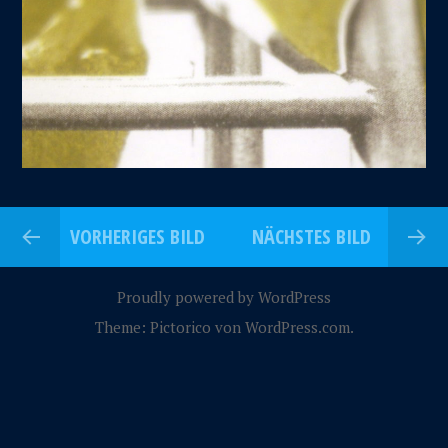
VORHERIGES BILD
NÄCHSTES BILD
Proudly powered by WordPress
Theme: Pictorico von
WordPress.com
.