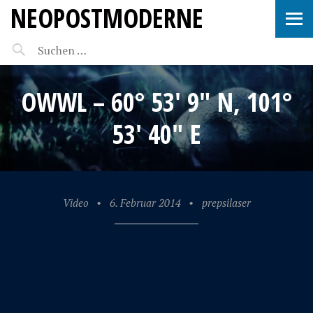
NEOPOSTMODERNE
OWWL – 60° 53′ 9″ N, 101°
53′ 40″ E
Video
•
6. Februar 2014
•
prepsilaser